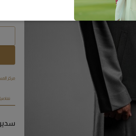
مركز المس
تفاصيل
سديرية