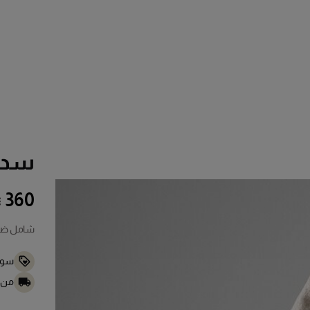
سدير
360
شامل ضريب
سوف
من ا