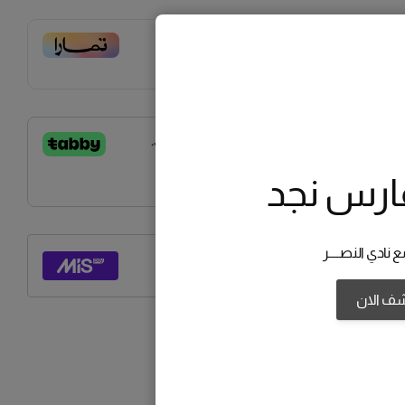
 فاتورتك بقيمة
89.99 ر.س
على
4
دفعات بدون
أخير، متوافقة مع الشريعة الإسلامية
اعرف أكثر
ارس نجد
 نادي النصــــر
شف الان
3XL
2XL
XL
L
M