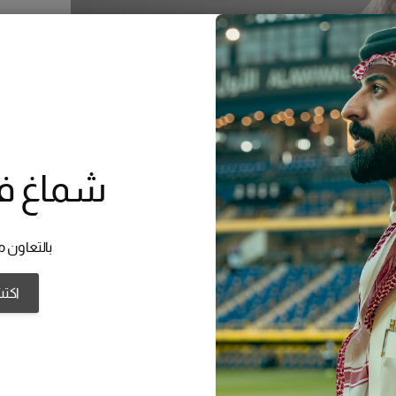
أو قسم
رسوم ت
شماغ ف
بالتعاون مع
اكت
المقاس
S