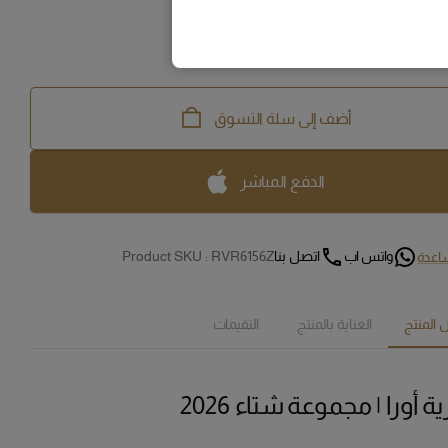
أضف إلى سلة التسوق
الدفع المباشر
واتس اب
اتصل بنا
RVR6156Z
Product SKU :
اعدة
 المنتج
العناية بالمنتج
التقيمات
 أورا | مجموعة شتاء 2026