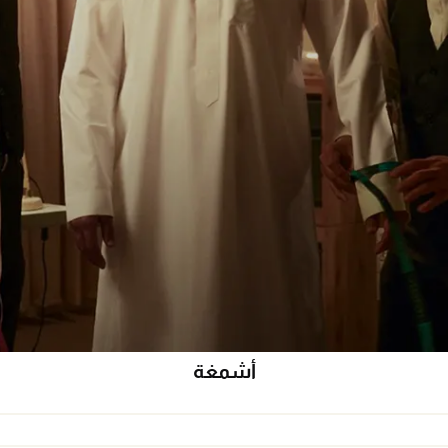
أشمغة