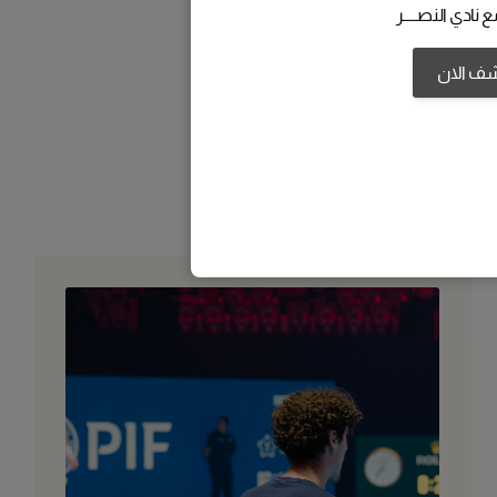
 نادي النصــــر
شف الان