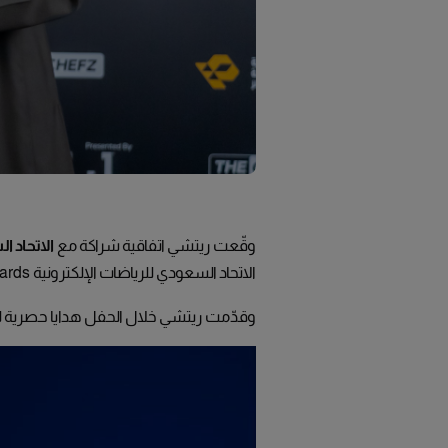
وقّعت ريتشي اتفاقية شراكة مع
الاتحاد ا
الاتحاد السعودي للرياضات الإلكترونية SEF Awards لعام 2025، دعمًا للمواهب الوطنية في قطاع الألعاب والرياضات الإلكترونية.
وقدّمت ريتشي خلال الحفل هدايا حصرية للف