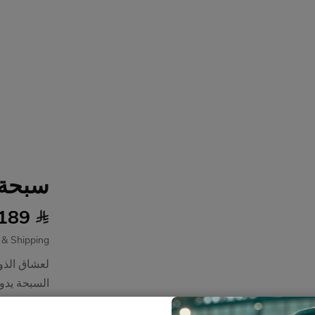
سبحة 
189
x & Shipping.
لعشاق الذو
السبحة يدو،
لتمنحك شعو.