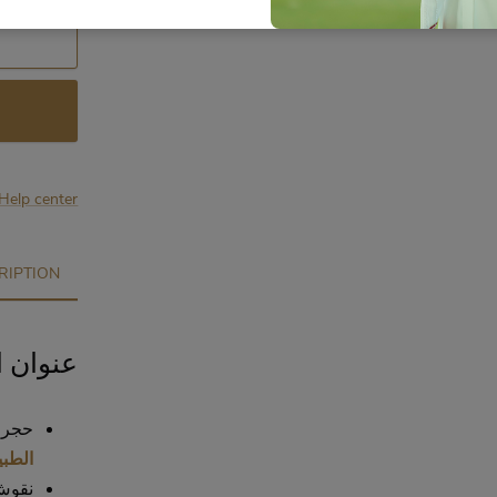
Help center
RIPTION
عنوان !
حجر 
الطب.
نقوش