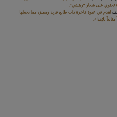
اية تحتوي على شعار "ريتشي
يف
تُقدم في عبوة فاخرة ذات طابع فريد ومميز، مما يجعلها
ً مثالياً للإهداء