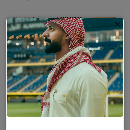
Or split in
4
payments of
SAR 437.25
-
No late fees, Sharia compliant!
Learn
more
Notify Me