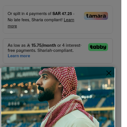
Or split in
4
payments of
SAR 47.25
-
No late fees, Sharia compliant!
Learn
more
Colors Available
Size guide
C6
C5
C4
C3
C2
C1