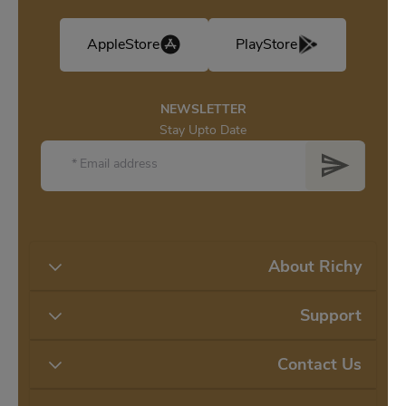
AppleStore
PlayStore
NEWSLETTER
Stay Upto Date
*
Email address
About Richy
Support
Contact Us