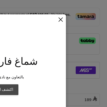
lit in
4
payments of
SAR 108.62
- No late fees,
ia compliant!
Learn more
شماغ فار
بالتعاون مع نادي
native Product
اكتشف ال
قماش شتوي 05
189