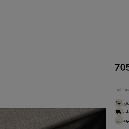
incl. lo
نتج
ات
ودة