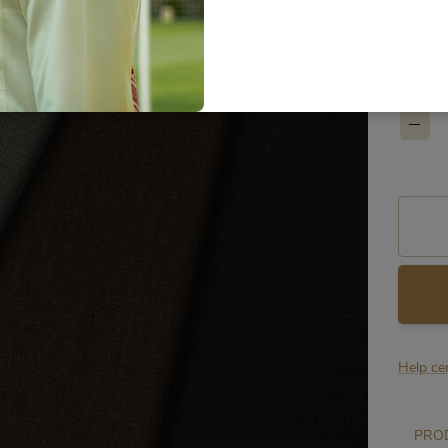
Colors 
Size gu
C
Help ce
PROD