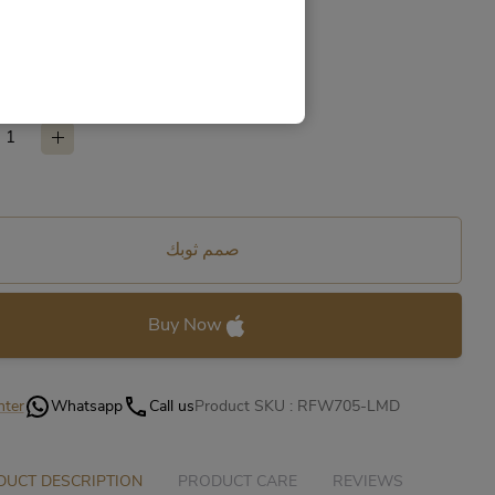
Available
ide
1
C2
C3
C4
C5
C6
صمم ثوبك
Buy Now
nter
Whatsapp
Call us
Product SKU :
RFW705-LMD
UCT DESCRIPTION
PRODUCT CARE
REVIEWS