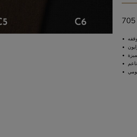
وقفه
ايون
ميزة
ناعم
ومي