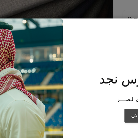
Or sp
Shar
س نجد
 النصــــر
Alter
ان
7