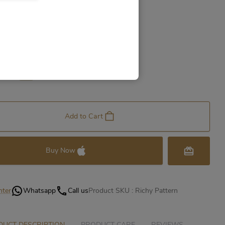
 Size
58
60
62
Add to Cart
Buy Now
nter
Whatsapp
Call us
Product SKU :
Richy Pattern
UCT DESCRIPTION
PRODUCT CARE
REVIEWS