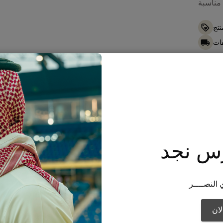
نتج
ات
Or sp
Shar
س نجد
 النصــــر
ان