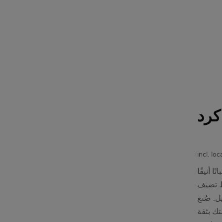
كرد
incl. lo
ا وثباتًا أنيقًا
يط تضيف
ل. صُنع
تك بثقة