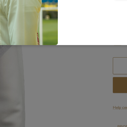
Shmagh
55
Help ce
PROD